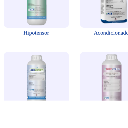
Hipotensor
Acondicionad
Syscomet
Fertisys