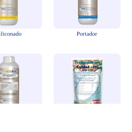
iliconado
Portador
Portasys
Ptc Triple 15