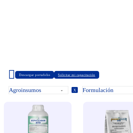
Descargar portafolio
Solicitar mi capacitación
X