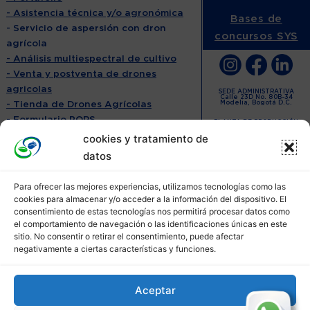
- Asistencia técnica y/o agronómica
Bases de
- Servicio de aspersión con dron
concursos SYS
agrícola
- Análisis multiespectral de cultivo
- Venta y postventa de drones
agricolas
SEDE ADMINISTRATIVA
Calle 23D No. 80B-34
- Tienda de Drones Agrícolas
Modelia, Bogotá D.C.
- Formulario PQRS
PLANTA DE PRODUCCIÓN
Calle 9 # 7N-59 Barrio Doña
- Contáctanos
Emma
cookies y tratamiento de
Roldanillo, Valle
POLÍTICAS:
datos
- Políticas privacidad y uso de
cookies
Para ofrecer las mejores experiencias, utilizamos tecnologías como las
- Política de Habeas Data
cookies para almacenar y/o acceder a la información del dispositivo. El
consentimiento de estas tecnologías nos permitirá procesar datos como
- Política ISO9001
el comportamiento de navegación o las identificaciones únicas en este
- Política ISO14001
sitio. No consentir o retirar el consentimiento, puede afectar
- Política ISO45001
negativamente a ciertas características y funciones.
- Política Devolución, Retracto y
Garantía 2025
- Política Propuesta de Valor
Aceptar
Personalizada 2025