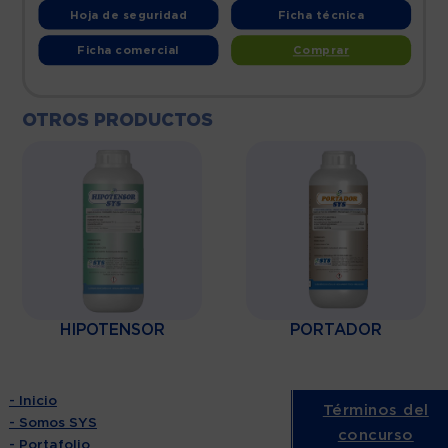
Hoja de seguridad
Ficha técnica
Ficha comercial
Comprar
OTROS PRODUCTOS
HIPOTENSOR
PORTADOR
- Inicio
Términos del
- Somos SYS
concurso
- Portafolio