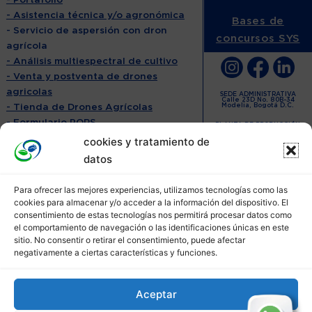
- Portafolio
- Asistencia técnica y/o agronómica
Bases de
- Servicio de aspersión con dron
concursos SYS
agrícola
- Análisis multiespectral de cultivo
- Venta y postventa de drones
agricolas
SEDE ADMINISTRATIVA
Calle 23D No. 80B-34
- Tienda de Drones Agrícolas
Modelia, Bogotá D.C.
- Formulario PQRS
PLANTA DE PRODUCCIÓN
Calle 9 # 7N-59 Barrio Doña
- Contáctanos
Emma
cookies y tratamiento de
Roldanillo, Valle
POLÍTICAS:
datos
- Políticas privacidad y uso de
cookies
Para ofrecer las mejores experiencias, utilizamos tecnologías como las
- Política de Habeas Data
cookies para almacenar y/o acceder a la información del dispositivo. El
consentimiento de estas tecnologías nos permitirá procesar datos como
- Política ISO9001
el comportamiento de navegación o las identificaciones únicas en este
- Política ISO14001
sitio. No consentir o retirar el consentimiento, puede afectar
- Política ISO45001
negativamente a ciertas características y funciones.
- Política Devolución, Retracto y
Garantía 2025
- Política Propuesta de Valor
Aceptar
Personalizada 2025